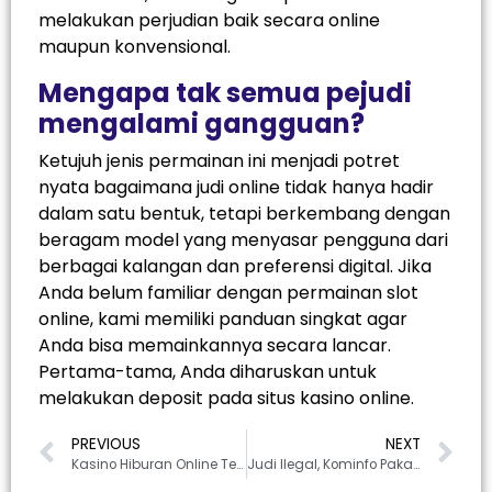
melakukan perjudian baik secara online
maupun konvensional.
Mengapa tak semua pejudi
mengalami gangguan?
Ketujuh jenis permainan ini menjadi potret
nyata bagaimana judi online tidak hanya hadir
dalam satu bentuk, tetapi berkembang dengan
beragam model yang menyasar pengguna dari
berbagai kalangan dan preferensi digital. Jika
Anda belum familiar dengan permainan slot
online, kami memiliki panduan singkat agar
Anda bisa memainkannya secara lancar.
Pertama-tama, Anda diharuskan untuk
melakukan deposit pada situs kasino online.
PREVIOUS
NEXT
Kasino Hiburan Online Terpercaya Slot, Live Game & Bonus Menarik
Judi Ilegal, Kominfo Pakai Segala Cara Berantas Slot Online