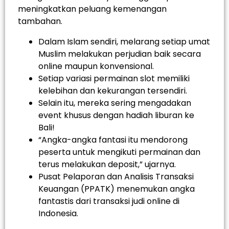
meningkatkan peluang kemenangan
tambahan.
Dalam Islam sendiri, melarang setiap umat
Muslim melakukan perjudian baik secara
online maupun konvensional.
Setiap variasi permainan slot memiliki
kelebihan dan kekurangan tersendiri.
Selain itu, mereka sering mengadakan
event khusus dengan hadiah liburan ke
Bali!
“Angka-angka fantasi itu mendorong
peserta untuk mengikuti permainan dan
terus melakukan deposit,” ujarnya.
Pusat Pelaporan dan Analisis Transaksi
Keuangan (PPATK) menemukan angka
fantastis dari transaksi judi online di
Indonesia.