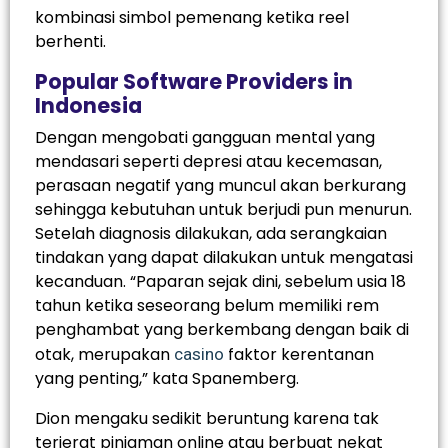
kombinasi simbol pemenang ketika reel
berhenti.
Popular Software Providers in
Indonesia
Dengan mengobati gangguan mental yang
mendasari seperti depresi atau kecemasan,
perasaan negatif yang muncul akan berkurang
sehingga kebutuhan untuk berjudi pun menurun.
Setelah diagnosis dilakukan, ada serangkaian
tindakan yang dapat dilakukan untuk mengatasi
kecanduan. “Paparan sejak dini, sebelum usia 18
tahun ketika seseorang belum memiliki rem
penghambat yang berkembang dengan baik di
otak, merupakan
faktor kerentanan
casino
yang penting,” kata Spanemberg.
Dion mengaku sedikit beruntung karena tak
terjerat pinjaman online atau berbuat nekat