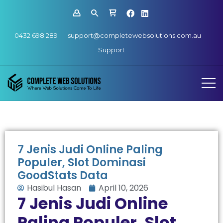
0432 698 289
support@completewebsolutions.com.au
Support
7 Jenis Judi Online Paling
Populer, Slot Dominasi
GoodStats Data
Hasibul Hasan
April 10, 2026
7 Jenis Judi Online
Paling Populer, Slot