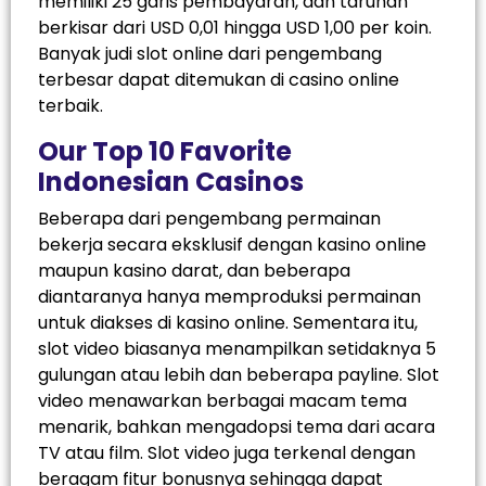
memiliki 25 garis pembayaran, dan taruhan
berkisar dari USD 0,01 hingga USD 1,00 per koin.
Banyak judi slot online dari pengembang
terbesar dapat ditemukan di casino online
terbaik.
Our Top 10 Favorite
Indonesian Casinos
Beberapa dari pengembang permainan
bekerja secara eksklusif dengan kasino online
maupun kasino darat, dan beberapa
diantaranya hanya memproduksi permainan
untuk diakses di kasino online. Sementara itu,
slot video biasanya menampilkan setidaknya 5
gulungan atau lebih dan beberapa payline. Slot
video menawarkan berbagai macam tema
menarik, bahkan mengadopsi tema dari acara
TV atau film. Slot video juga terkenal dengan
beragam fitur bonusnya sehingga dapat