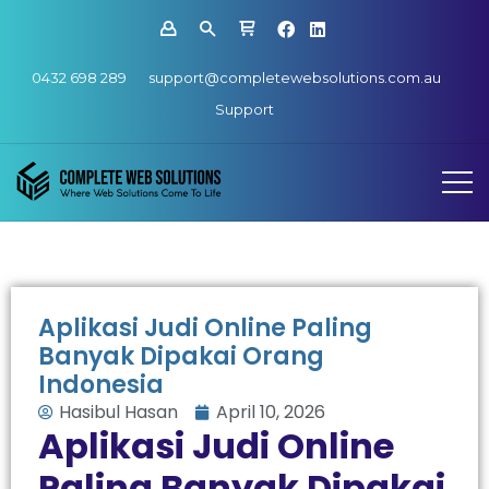
0432 698 289
support@completewebsolutions.com.au
Support
Aplikasi Judi Online Paling
Banyak Dipakai Orang
Indonesia
Hasibul Hasan
April 10, 2026
Aplikasi Judi Online
Paling Banyak Dipakai