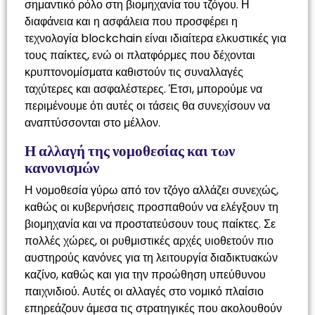
σημαντικό ρόλο στη βιομηχανία του τζόγου. Η
διαφάνεια και η ασφάλεια που προσφέρει η
τεχνολογία blockchain είναι ιδιαίτερα ελκυστικές για
τους παίκτες, ενώ οι πλατφόρμες που δέχονται
κρυπτονομίσματα καθιστούν τις συναλλαγές
ταχύτερες και ασφαλέστερες. Έτσι, μπορούμε να
περιμένουμε ότι αυτές οι τάσεις θα συνεχίσουν να
αναπτύσσονται στο μέλλον.
Η αλλαγή της νομοθεσίας και των
κανονισμών
Η νομοθεσία γύρω από τον τζόγο αλλάζει συνεχώς,
καθώς οι κυβερνήσεις προσπαθούν να ελέγξουν τη
βιομηχανία και να προστατεύσουν τους παίκτες. Σε
πολλές χώρες, οι ρυθμιστικές αρχές υιοθετούν πιο
αυστηρούς κανόνες για τη λειτουργία διαδικτυακών
καζίνο, καθώς και για την προώθηση υπεύθυνου
παιχνιδιού. Αυτές οι αλλαγές στο νομικό πλαίσιο
επηρεάζουν άμεσα τις στρατηγικές που ακολουθούν