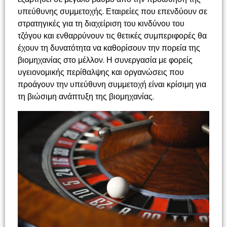
υπεύθυνης συμμετοχής. Εταιρείες που επενδύουν σε
στρατηγικές για τη διαχείριση του κινδύνου του
τζόγου και ενθαρρύνουν τις θετικές συμπεριφορές θα
έχουν τη δυνατότητα να καθορίσουν την πορεία της
βιομηχανίας στο μέλλον. Η συνεργασία με φορείς
υγειονομικής περίθαλψης και οργανώσεις που
προάγουν την υπεύθυνη συμμετοχή είναι κρίσιμη για
τη βιώσιμη ανάπτυξη της βιομηχανίας.