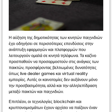
Η αύξηση της δημοτικότητας των κινητών παιχνιδιών
έχει οδηγήσει σε περισσότερες επενδύσεις στην
ανάπτυξη εφαρμογών και πλατφορμών που
λειτουργούν ομαλά σε κινητά τηλέφωνα. Τα καζίνο
προσπαθούν να προσαρμοστούν στις ανάγκες των
παικτών, προσφέροντας βελτιωμένες δυνατότητες
όπως live dealer games και virtual reality
εμπειρίες. Αυτές οι καινοτομίες δεν αυξάνουν μόνο
την προσβασιμότητα, αλλά και την αλληλεπίδραση
μεταξύ παικτών και παιχνιδιών.
Επιπλέον, οι τεχνολογίες blockchain και
κρυπτονομισμάτων έχουν αρχίσει να παίζουν έναν