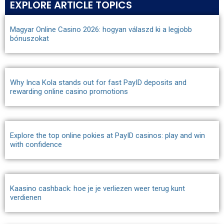
EXPLORE ARTICLE TOPICS
Magyar Online Casino 2026: hogyan válaszd ki a legjobb
bónuszokat
Why Inca Kola stands out for fast PayID deposits and
rewarding online casino promotions
Explore the top online pokies at PayID casinos: play and win
with confidence
Kaasino cashback: hoe je je verliezen weer terug kunt
verdienen