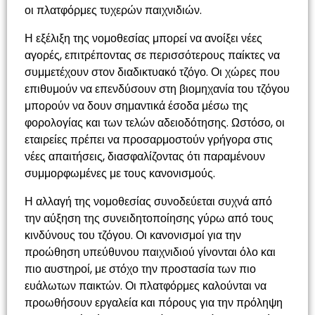
οι πλατφόρμες τυχερών παιχνιδιών.
Η εξέλιξη της νομοθεσίας μπορεί να ανοίξει νέες
αγορές, επιτρέποντας σε περισσότερους παίκτες να
συμμετέχουν στον διαδικτυακό τζόγο. Οι χώρες που
επιθυμούν να επενδύσουν στη βιομηχανία του τζόγου
μπορούν να δουν σημαντικά έσοδα μέσω της
φορολογίας και των τελών αδειοδότησης. Ωστόσο, οι
εταιρείες πρέπει να προσαρμοστούν γρήγορα στις
νέες απαιτήσεις, διασφαλίζοντας ότι παραμένουν
συμμορφωμένες με τους κανονισμούς.
Η αλλαγή της νομοθεσίας συνοδεύεται συχνά από
την αύξηση της συνειδητοποίησης γύρω από τους
κινδύνους του τζόγου. Οι κανονισμοί για την
προώθηση υπεύθυνου παιχνιδιού γίνονται όλο και
πιο αυστηροί, με στόχο την προστασία των πιο
ευάλωτων παικτών. Οι πλατφόρμες καλούνται να
προωθήσουν εργαλεία και πόρους για την πρόληψη