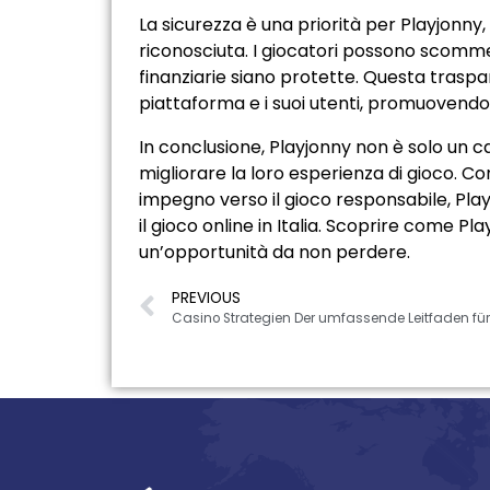
La sicurezza è una priorità per Playjonny,
riconosciuta. I giocatori possono scomme
finanziarie siano protette. Questa traspa
piattaforma e i suoi utenti, promuovendo
In conclusione, Playjonny non è solo un c
migliorare la loro esperienza di gioco. C
impegno verso il gioco responsabile, Play
il gioco online in Italia. Scoprire come P
un’opportunità da non perdere.
PREVIOUS