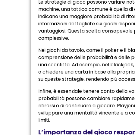
Le strategie di gioco possono variare note
machine, una tattica comune è quella di 
indicano una maggiore probabilità di rit
informazioni dettagliate sui giochi disponi
vantaggiosi. Questa scelta consapevole pu
complessive.
Nei giochi da tavolo, come il poker e il b
comprensione delle probabilità e delle pos
una sconfitta. Ad esempio, nel blackjack,
o chiedere una carta in base alla propria
su queste strategie, rendendo più accessib
Infine, è essenziale tenere conto della var
probabilità possono cambiare rapidamen
ritirarsi o di continuare a giocare. Playjo
sviluppare una mentalità vincente e a c
limiti.
L’importanza del gioco respo