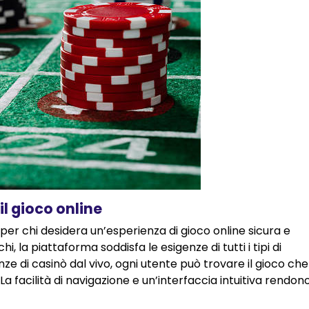
il gioco online
er chi desidera un’esperienza di gioco online sicura e
, la piattaforma soddisfa le esigenze di tutti i tipi di
nze di casinò dal vivo, ogni utente può trovare il gioco che
La facilità di navigazione e un’interfaccia intuitiva rendon