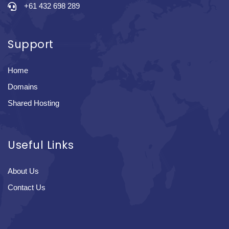
+61 432 698 289
Support
Home
Domains
Shared Hosting
Useful Links
About Us
Contact Us