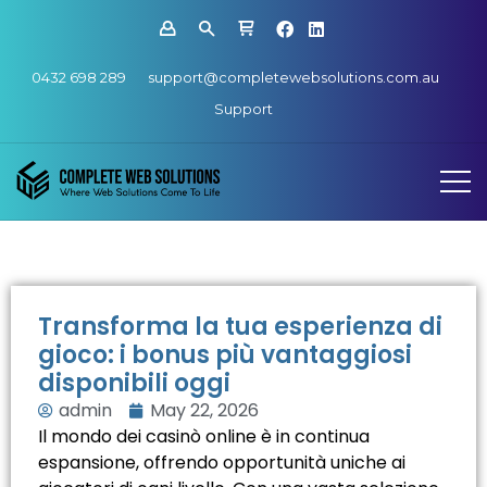
0432 698 289
support@completewebsolutions.com.au
Support
Transforma la tua esperienza di
gioco: i bonus più vantaggiosi
disponibili oggi
admin
May 22, 2026
Il mondo dei casinò online è in continua
espansione, offrendo opportunità uniche ai