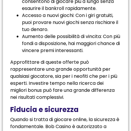
consentono di giocare più a lungo senza
esaurire il bankroll rapidamente.
Accesso a nuovi giochi: Con i giri gratuiti,
puoi provare nuovi giochi senza rischiare il
tuo denaro.
Aumento delle possibilità di vincita: Con più
fondi a disposizione, hai maggiori chance di
vincere premi interessanti.
Approfittare di queste offerte può
rappresentare una grande opportunità per
qualsiasi giocatore, sia per i neofiti che per i più
esperti. Investire tempo nella ricerca dei
migliori bonus può fare una grande differenza
nei risultati complessivi.
Fiducia e sicurezza
Quando si tratta di giocare online, la sicurezza è
fondamentale. Bob Casino è autorizzato a