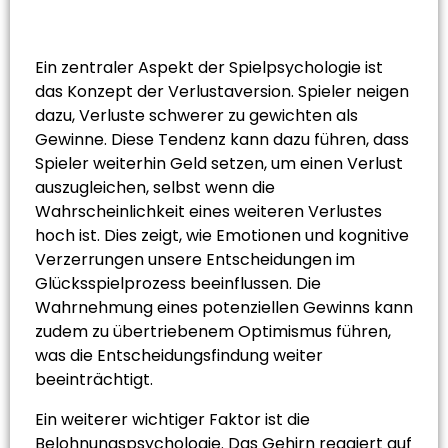
Ein zentraler Aspekt der Spielpsychologie ist
das Konzept der Verlustaversion. Spieler neigen
dazu, Verluste schwerer zu gewichten als
Gewinne. Diese Tendenz kann dazu führen, dass
Spieler weiterhin Geld setzen, um einen Verlust
auszugleichen, selbst wenn die
Wahrscheinlichkeit eines weiteren Verlustes
hoch ist. Dies zeigt, wie Emotionen und kognitive
Verzerrungen unsere Entscheidungen im
Glücksspielprozess beeinflussen. Die
Wahrnehmung eines potenziellen Gewinns kann
zudem zu übertriebenem Optimismus führen,
was die Entscheidungsfindung weiter
beeinträchtigt.
Ein weiterer wichtiger Faktor ist die
Belohnungspsychologie. Das Gehirn reagiert auf