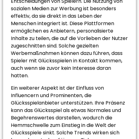
Entscheidungen von Spielern. Die Nutzung von
sozialen Medien zur Werbung ist besonders
effektiv, da sie direkt in das Leben der
Menschen integriert ist. Diese Plattformen
ermöglichen es Anbietern, personalisierte
Inhalte zu teilen, die auf die Vorlieben der Nutzer
zugeschnitten sind. Solche gezielten
Werbemaßnahmen können dazu führen, dass
Spieler mit Glücksspielen in Kontakt kommen,
auch wenn sie zuvor kein Interesse daran
hatten.
Ein weiterer Aspekt ist der Einfluss von
Influencern und Prominenten, die
Glücksspielanbieter unterstützen. Ihre Präsenz
kann das Glücksspiel als etwas Normales und
Begehrenswertes darstellen, wodurch die
Hemmschwelle zum Einstieg in die Welt der
Glücksspiele sinkt. Solche Trends wirken sich