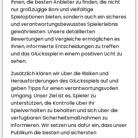
Ihnen, die besten Anbieter zu finden, die nicht
nur großzügige Boni und vielfältige
Spieloptionen bieten, sondern auch ein sicheres
und verantwortungsbewusstes Spielerlebnis
gewährleisten. Unsere detaillierten
Bewertungen und Vergleiche ermöglichen es
Ihnen, informierte Entscheidungen zu treffen
und das Glücksspiel in einem positiven Licht zu
sehen.
Zusätzlich klären wir über die Risiken und
Herausforderungen des Glücksspiels auf und
geben Tipps für einen verantwortungsvollen
Umgang. Unser Ziel ist es, Spieler zu
unterstützen, die Kontrolle über ihr
Spielverhalten zu behalten und sich über die
verfügbaren Sicherheitsmaßnahmen zu
informieren. Wir setzen uns dafür ein, dass unser
Publikum die besten und sichersten