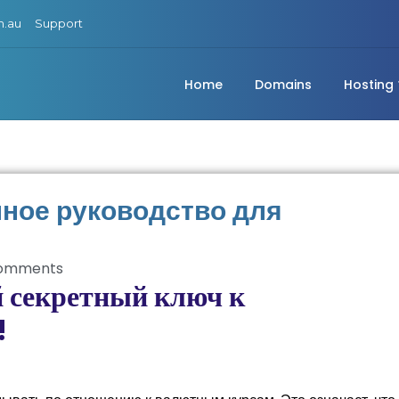
m.au
Support
Home
Domains
Hosting
ное руководство для
omments
й секретный ключ к
!