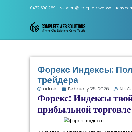
0432 698 289
support@completewebsolutions.co
Форекс Индексы: Пол
трейдера
admin
February 26, 2026
No C
Форекс: Индексы тво
прибыльной торговле