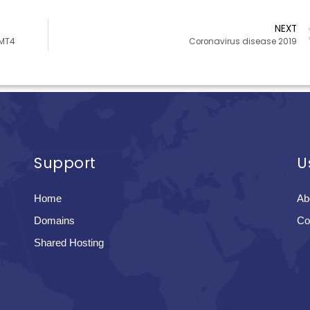
NEXT
 MT4
Coronavirus disease 2019
Support
U
Home
Ab
Domains
Co
Shared Hosting