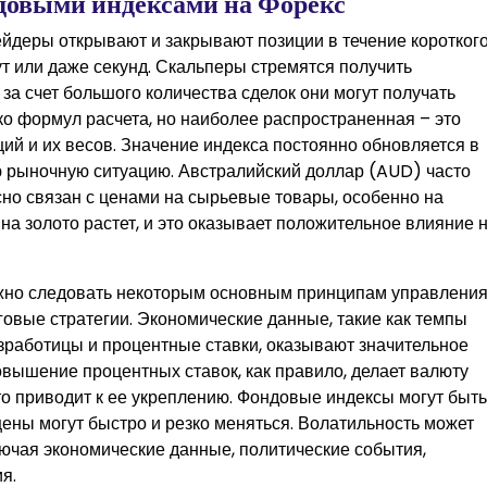
довыми индексами на Форекс
рейдеры открывают и закрывают позиции в течение коротког
т или даже секунд. Скальперы стремятся получить
за счет большого количества сделок они могут получать
о формул расчета, но наиболее распространенная – это
й и их весов. Значение индекса постоянно обновляется в
ю рыночную ситуацию. Австралийский доллар (AUD) часто
сно связан с ценами на сырьевые товары, особенно на
 на золото растет, и это оказывает положительное влияние 
ажно следовать некоторым основным принципам управлени
овые стратегии. Экономические данные, такие как темпы
зработицы и процентные ставки, оказывают значительное
овышение процентных ставок, как правило, делает валюту
то приводит к ее укреплению. Фондовые индексы могут быть
 цены могут быстро и резко меняться. Волатильность может
ючая экономические данные, политические события,
я.