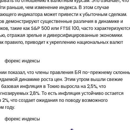
дывать по отношению к валютным курсам. Это означает, что
ти раньше, чем изменение индекса. В этом случае
жающего индикатора может привести к убыточным сделкам.
ов демонстрируют существенные различия в динамике и
ов, такие как S&P 500 или FTSE 100, часто характеризуютс
ью, отражая зрелые и диверсифицированные экономики.
ак правило, приводит к укреплению национальных валют
нии показал, что члены правления БЯ по-прежнему склонн
идаемой динамике роста цен. Этим утром вышли свежие
о базовая инфляция в Токио выросла на 2,5%, что
огнозируемых 2,8%. То есть инфляция устойчиво остается
 2%, что создает ожидания по поводу возможного
м году.