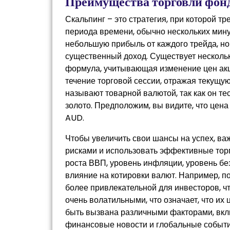
Преимущества торговли фон
Скальпинг – это стратегия, при которой т
периода времени, обычно нескольких мину
небольшую прибыль от каждого трейда, но 
существенный доход. Существует нескольк
формула, учитывающая изменение цен акци
течение торговой сессии, отражая текущу
называют товарной валютой, так как он те
золото. Предположим, вы видите, что цена
AUD.
Чтобы увеличить свои шансы на успех, в
рисками и использовать эффективные торг
роста ВВП, уровень инфляции, уровень бе
влияние на котировки валют. Например, п
более привлекательной для инвесторов, ч
очень волатильными, что означает, что их
быть вызвана различными факторами, вкл
финансовые новости и глобальные событи