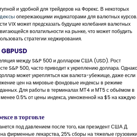
тупной и удобной для трейдеров на Форекс. В некоторых
опережающими индикаторами для валютных курсов
ндексы
сти VIX может предсказать будущие колебания валютных
двигающейся волатильности на рынке, что может побудить
пользовать стратегии хеджирования.
 и GBPUSD
еляция между S&P 500 и долларом США (USD). Рост
сте S&P 500, часто приводит к укреплению доллара. Однако
доллар может укрепляться как валюта-убежище, даже если
вижение цен на мировые фондовые индексы в режиме
данных. Для работы в терминалах МТ4 и МТ5 с объёмом в
е менее 0.5% от цены индекса, умноженной на $5 на каждую
ексе в торговле
танется под давлением после того, как президент США Д.
на фирменные лекарства, 25% сборы на тяжелые грузовик