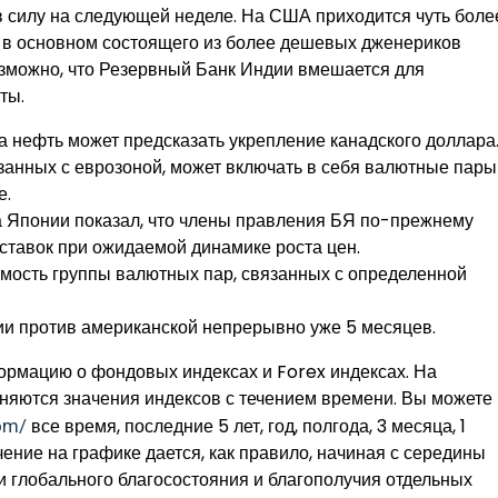
 в силу на следующей неделе. На США приходится чуть боле
, в основном состоящего из более дешевых дженериков
озможно, что Резервный Банк Индии вмешается для
ты.
а нефть может предсказать укрепление канадского доллара
занных с еврозоной, может включать в себя валютные пары
е.
а Японии показал, что члены правления БЯ по-прежнему
тавок при ожидаемой динамике роста цен.
мость группы валютных пар, связанных с определенной
ии против американской непрерывно уже 5 месяцев.
рмацию о фондовых индексах и Forex индексах. На
еняются значения индексов с течением времени. Вы можете
все время, последние 5 лет, год, полгода, 3 месяца, 1
com/
чение на графике дается, как правило, начиная с середины
и глобального благосостояния и благополучия отдельных